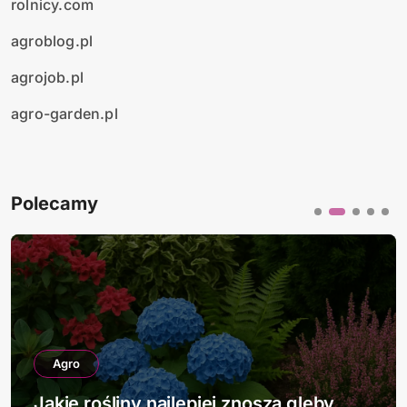
rolnicy.com
agroblog.pl
agrojob.pl
agro-garden.pl
Polecamy
Agro
Jakie rośliny najlepiej znoszą gleby