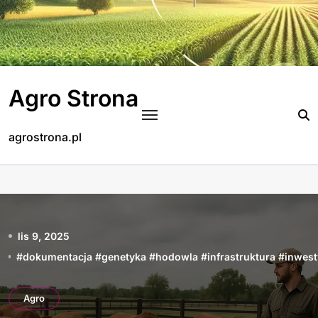
Skip
to
content
Agro Strona
agrostrona.pl
lis 9, 2025
#
dokumentacja
#
genetyka
#
hodowla
#
infrastruktura
#
inwest
Agro