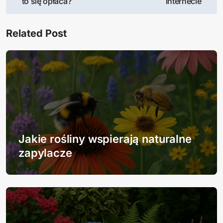
to się opłaca?
internecie
w
Related Post
i
g
a
c
j
Jakie rośliny wspierają naturalne
a
zapylacze
w
p
i