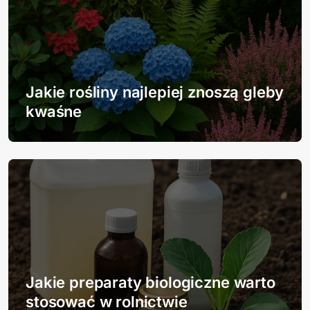
c
j
a
Jakie rośliny najlepiej znoszą gleby
w
kwaśne
p
i
s
u
Jakie preparaty biologiczne warto
stosować w rolnictwie