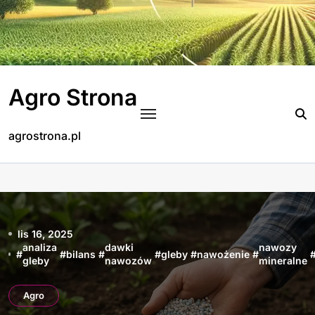
Skip
to
content
Agro Strona
agrostrona.pl
lis 16, 2025
analiza
dawki
nawozy
#
#
bilans
#
#
gleby
#
nawożenie
#
gleby
nawozów
mineralne
Agro