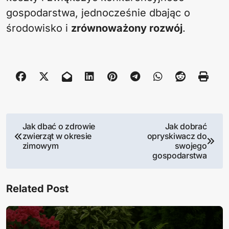
gospodarstwa, jednocześnie dbając o
środowisko i
zrównoważony rozwój
.
N
Jak dbać o zdrowie
Jak dobrać
zwierząt w okresie
opryskiwacz do
a
zimowym
swojego
gospodarstwa
w
i
Related Post
g
a