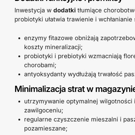
Inwestycja w
dodatki
tłumiące chorobotw
probiotyki ułatwia trawienie i wchłanianie
enzymy fitazowe obniżają zapotrzebowa
koszty mineralizacji;
probiotyki i prebiotyki wzmacniają flor
chorobami;
antyoksydanty wydłużają trwałość pasz
Minimalizacja strat w magazyni
utrzymywanie optymalnej wilgotności 
zawilgoceniu;
regularne czyszczenie mieszalni i pa
pozamieszane;