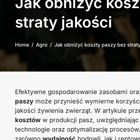
Jak obniżyć kosz
straty jakości
Home
Agro
Jak obniżyć koszty paszy bez straty
Efektywne gospodarowanie zasobami ora
paszy
może przynieść wymierne korzyści 
jakości żywienia zwierząt. W artykule p
kosztów
w produkcji pasz, uwzględniając
technologie oraz optymalizację procesó
zarówno
wydajność
hodowli, jak i rento