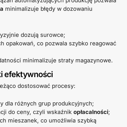
ązań automatyzujących produkcję pozwala
ia
minimalizuje błędy w dozowaniu
yzyjnie dozują surowce;
nych opakowań, co pozwala szybko reagować
atności minimalizuje straty magazynowe.
i efektywności
ieżąco dostosować procesy:
y dla różnych grup produkcyjnych;
cji do ceny, czyli wskaźnik
opłacalności
;
ych mieszanek, co umożliwia szybką