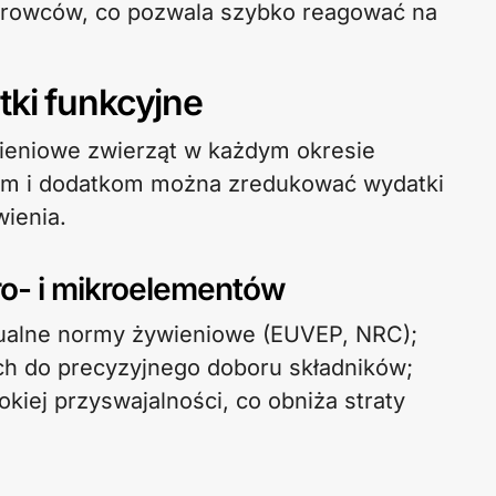
surowców, co pozwala szybko reagować na
tki funkcyjne
ieniowe zwierząt w każdym okresie
zom i dodatkom można zredukować wydatki
ienia.
o- i mikroelementów
tualne normy żywieniowe (EUVEP, NRC);
 do precyzyjnego doboru składników;
kiej przyswajalności, co obniża straty