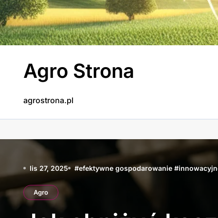
Skip
to
content
Agro Strona
agrostrona.pl
lis 27, 2025
#
efektywne gospodarowanie
#
innowacyjn
Agro