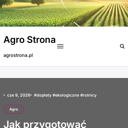
Skip
to
content
Agro Strona
agrostrona.pl
cze 9, 2026
#
dopłaty
#
ekologiczne
#
rolnicy
Agro
Jak przygotować