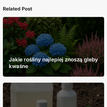
w
Related Post
i
g
a
c
j
Jakie rośliny najlepiej znoszą gleby
a
kwaśne
w
p
i
s