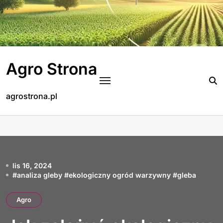
Skip
to
content
Agro Strona
agrostrona.pl
lis 16, 2024
#
analiza gleby
#
ekologiczny ogród warzywny
#
gleba
Agro