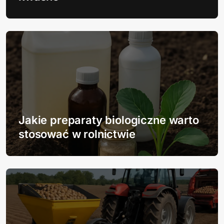
w
p
i
s
u
Jakie preparaty biologiczne warto
stosować w rolnictwie