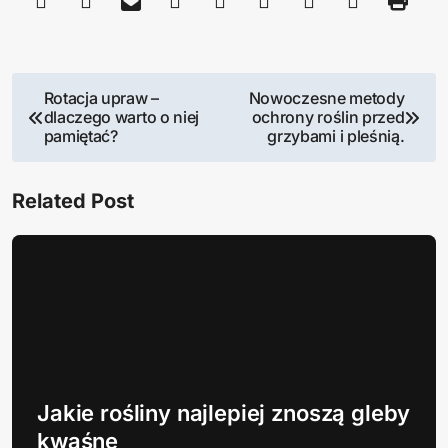
N
Rotacja upraw –
Nowoczesne metody
dlaczego warto o niej
ochrony roślin przed
a
pamiętać?
grzybami i pleśnią.
w
Related Post
i
g
a
c
j
Jakie rośliny najlepiej znoszą gleby
a
kwaśne