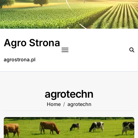
Skip
to
content
Agro Strona
agrostrona.pl
agrotechn
Home
agrotechn