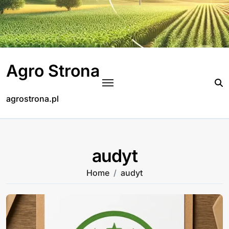
Skip
to
content
Agro Strona
agrostrona.pl
audyt
Home
audyt