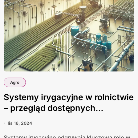
Agro
Systemy irygacyjne w rolnictwie
– przegląd dostępnych
technologii.
lis 16, 2024
Systemy irygacyjne odgrywają kluczową rolę w