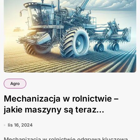
Agro
Mechanizacja w rolnictwie –
jakie maszyny są teraz
najbardziej popularne?
lis 16, 2024
Mechanizacja w rolnictwie odgrywa kluczową