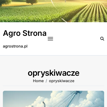
Skip
to
content
Agro Strona
agrostrona.pl
opryskiwacze
Home
opryskiwacze