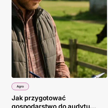
Agro
Jak przygotować
gospodarstwo do audytu