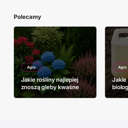
Polecamy
Agro
Agro
Jakie rośliny najlepiej
Jakie
znoszą gleby kwaśne
biolo
stoso