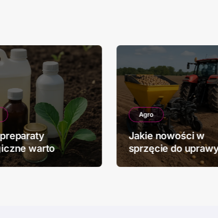
Agro
 preparaty
Jakie nowości w
giczne warto
sprzęcie do upraw
wać w rolnictwie
ziemniaków