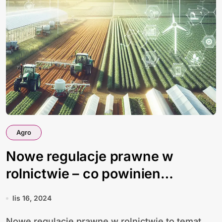
Agro
Nowe regulacje prawne w
rolnictwie – co powinien
wiedzieć każdy rolnik?
lis 16, 2024
Nowe regulacje prawne w rolnictwie to temat,