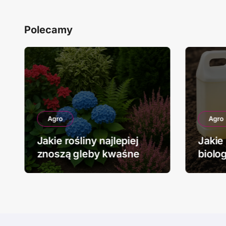
Polecamy
Agro
Agro
Jakie rośliny najlepiej
Jakie
znoszą gleby kwaśne
biolo
stoso