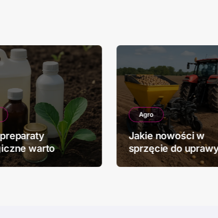
Agro
 preparaty
Jakie nowości w
giczne warto
sprzęcie do upraw
wać w rolnictwie
ziemniaków