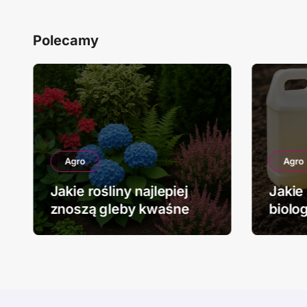
Polecamy
Agro
Agro
Jakie rośliny najlepiej
Jakie
znoszą gleby kwaśne
biolo
stoso