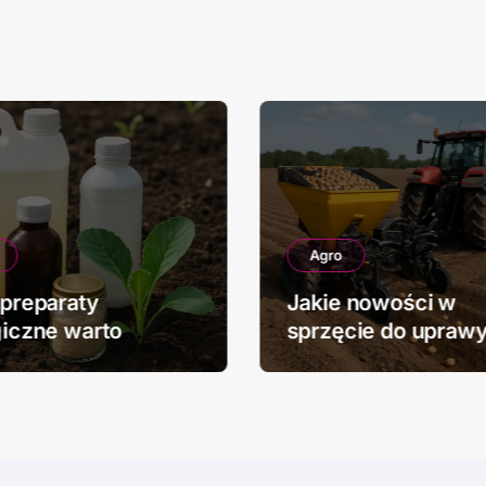
Agro
 preparaty
Jakie nowości w
giczne warto
sprzęcie do upraw
wać w rolnictwie
ziemniaków