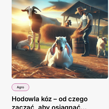
Agro
Hodowla kóz – od czego
zacząć, aby osiągnąć