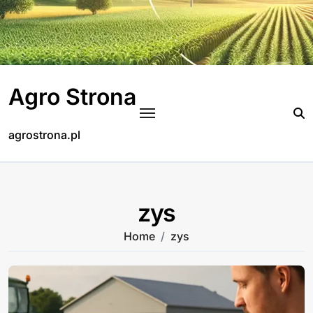
Skip
to
content
Agro Strona
agrostrona.pl
zys
Home
zys