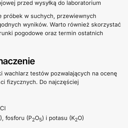
jowej przed wysyłką do laboratorium
ie próbek w suchych, przewiewnych
godnych wyników. Warto również skorzystać
runki pogodowe oraz termin ostatnich
znaczenie
oki wachlarz testów pozwalających na ocenę
ci fizycznych. Do najczęściej
KCl
, fosforu (P
O
) i potasu (K
O)
2
5
2