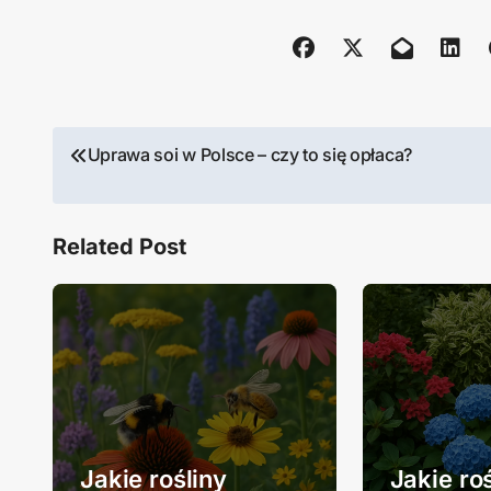
N
Uprawa soi w Polsce – czy to się opłaca?
a
w
Related Post
i
g
a
c
j
Jakie rośliny
Jakie ro