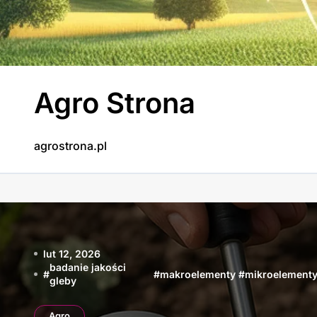
Skip
to
content
Agro Strona
agrostrona.pl
lut 12, 2026
badanie jakości
#
#
makroelementy
#
mikroelement
gleby
Agro