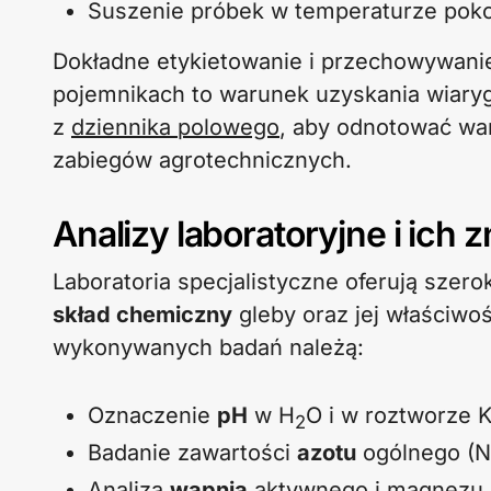
Suszenie próbek w temperaturze poko
Dokładne etykietowanie i przechowywan
pojemnikach to warunek uzyskania wiary
z
dziennika polowego
, aby odnotować wa
zabiegów agrotechnicznych.
Analizy laboratoryjne i ich 
Laboratoria specjalistyczne oferują szer
skład chemiczny
gleby oraz jej właściwoś
wykonywanych badań należą:
Oznaczenie
pH
w H
O i w roztworze 
2
Badanie zawartości
azotu
ogólnego (N)
Analiza
wapnia
aktywnego i magnezu