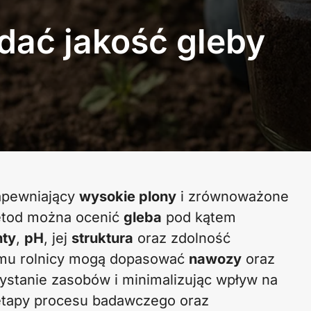
dać jakość gleby
zapewniający
wysokie plony
i zrównoważone
etod można ocenić
gleba
pod kątem
nty
,
pH
, jej
struktura
oraz zdolność
temu rolnicy mogą dopasować
nawozy
oraz
ystanie zasobów i minimalizując wpływ na
etapy procesu badawczego oraz