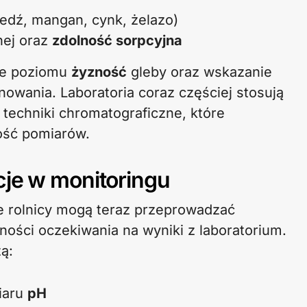
edź, mangan, cynk, żelazo)
nej oraz
zdolność sorpcyjna
nie poziomu
żyzność
gleby oraz wskazanie
owania. Laboratoria coraz częściej stosują
techniki chromatograficzne, które
ość pomiarów.
cje w monitoringu
że rolnicy mogą teraz przeprowadzać
ności oczekiwania na wyniki z laboratorium.
ą:
iaru
pH