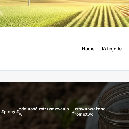
Home
Kategorie
zdolność zatrzymywania
zrównoważone
y
#
plony
#
#
w
rolnictwo