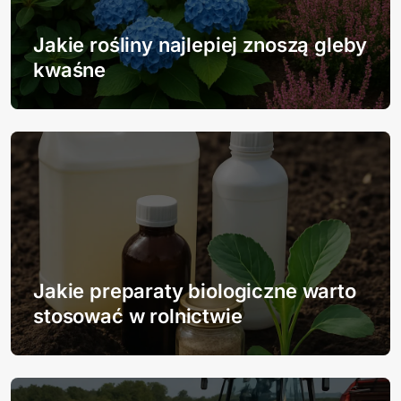
a
Jakie rośliny najlepiej znoszą gleby
w
kwaśne
p
i
s
u
Jakie preparaty biologiczne warto
stosować w rolnictwie