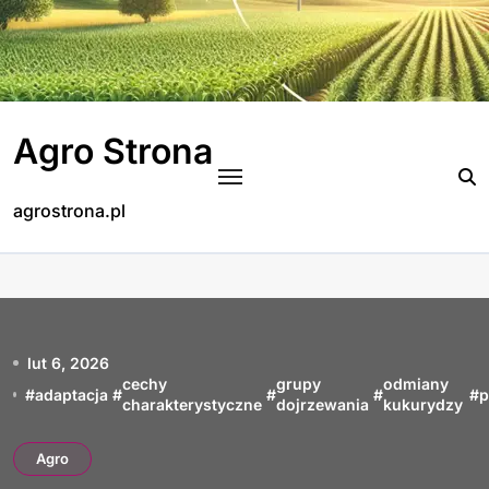
Skip
to
content
Agro Strona
agrostrona.pl
lut 6, 2026
cechy
grupy
odmiany
#
adaptacja
#
#
#
#
p
charakterystyczne
dojrzewania
kukurydzy
Agro