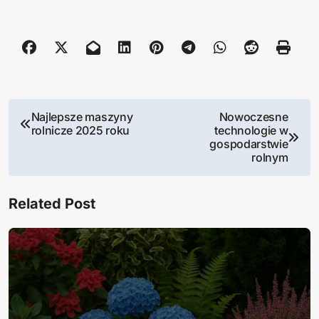
N
Najlepsze maszyny
Nowoczesne
rolnicze 2025 roku
technologie w
a
gospodarstwie
rolnym
w
i
Related Post
g
a
c
j