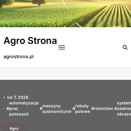
Skip
to
content
Agro Strona
agrostrona.pl
lut 7, 2026
automatyzacja
syste
maszyny
roboty
#
prac
#
#
#
rolnictwo
#
zdaln
autonomiczne
polowe
polowych
obraz
Agro