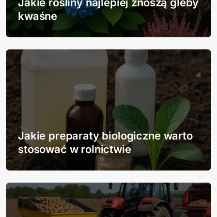
Jakie rośliny najlepiej znoszą gleby
a
kwaśne
w
p
i
s
u
Jakie preparaty biologiczne warto
stosować w rolnictwie