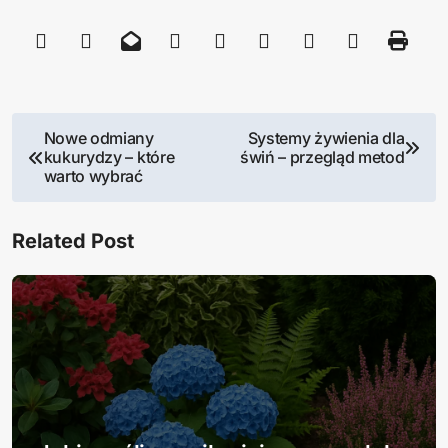
N
Nowe odmiany
Systemy żywienia dla
kukurydzy – które
świń – przegląd metod
a
warto wybrać
w
Related Post
i
g
a
c
j